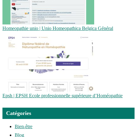
Homeopathie unio | Unio Homeopat­hi­ca Belgica Général
Epsh | EPSH Ecole profes­sionnel­le supérieure d’Homéopathie
Catégories
Bien-être
Blog