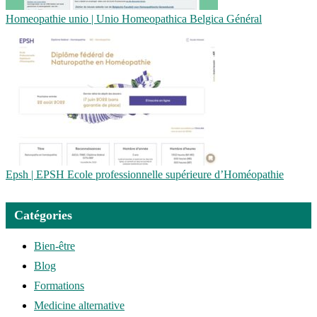
Homeopathie unio | Unio Homeopat­hi­ca Belgica Général
Epsh | EPSH Ecole profes­sionnel­le supérieure d’Homéopathie
Catégories
Bien-être
Blog
Formations
Medicine alternative